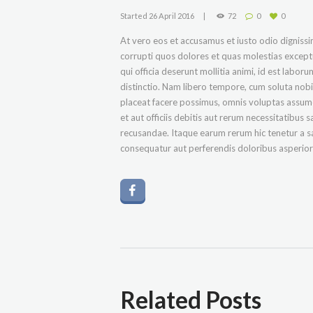
Started
26 April 2016
72
0
0
At vero eos et accusamus et iusto odio digniss
corrupti quos dolores et quas molestias exceptur
qui officia deserunt mollitia animi, id est labo
distinctio. Nam libero tempore, cum soluta nob
placeat facere possimus, omnis voluptas assu
et aut officiis debitis aut rerum necessitatibus
recusandae. Itaque earum rerum hic tenetur a sa
consequatur aut perferendis doloribus asperiore
Related Posts