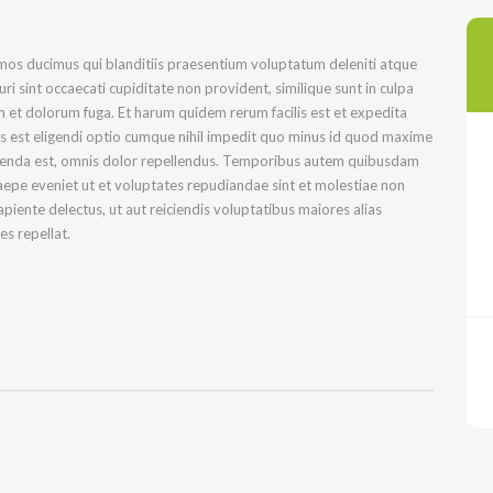
imos ducimus qui blanditiis praesentium voluptatum deleniti atque
i sint occaecati cupiditate non provident, similique sunt in culpa
rum et dolorum fuga. Et harum quidem rerum facilis est et expedita
is est eligendi optio cumque nihil impedit quo minus id quod maxime
menda est, omnis dolor repellendus. Temporibus autem quibusdam
 saepe eveniet ut et voluptates repudiandae sint et molestiae non
piente delectus, ut aut reiciendis voluptatibus maiores alias
s repellat.