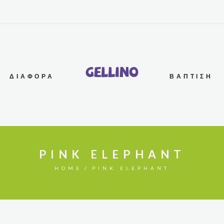
G
e
l
l
i
n
o
ΔΙΆΦΟΡΑ
ΒΆΠΤΙΣΗ
PINK ELEPHANT
HOME
PINK ELEPHANT