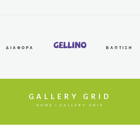
G
e
l
l
i
n
o
ΔΙΆΦΟΡΑ
ΒΆΠΤΙΣΗ
GALLERY GRID
HOME
GALLERY GRID