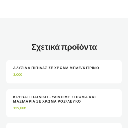
Σχετικά προϊόντα
ΑΛΥΣΊΔΑ ΠΙΠΊΛΑΣ ΣΕ ΧΡΏΜΑ ΜΠΛΕ/ΚΊΤΡΙΝΟ
VIEW
VIEW
ΠΡΟΣΘΉΚΗ ΣΤΟ ΚΑΛΆΘΙ
ΠΡΟΣΘΉΚΗ ΣΤΟ ΚΑΛΆΘΙ
3,00
€
ΚΡΕΒΑΤΙ ΠΑΙΔΙΚΟ ΞΥΛΙΝΟ ΜΕ ΣΤΡΩΜΑ ΚΑΙ
ΔΙΑΒΆΣΤΕ ΠΕΡΙΣΣΌΤΕΡΑ
ΔΙΑΒΆΣΤΕ ΠΕΡΙΣΣΌΤΕΡΑ
VIEW
VIEW
ΜΑΞΙΛΑΡΙΑ ΣΕ ΧΡΩΜΑ ΡΟΖ/ΛΕΥΚΟ
129,00
€