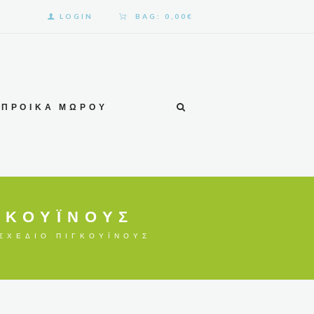
LOGIN
BAG:
0,00€
ΠΡΟΊΚΑ ΜΩΡΟΎ
ΚΟΥΪ́ΝΟΥΣ
ΧΈΔΙΟ ΠΙΓΚΟΥΪ́ΝΟΥΣ