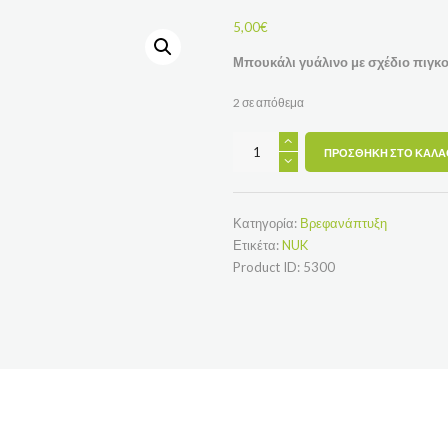
5,00
€
Μπουκάλι γυάλινο με σχέδιο πιγκ
2 σε απόθεμα
Μπουκάλι
ΠΡΟΣΘΉΚΗ ΣΤΟ ΚΑΛΆ
γυάλινο
με
σχέδιο πιγκουΐνους
ποσότητα
Κατηγορία:
Βρεφανάπτυξη
Ετικέτα:
NUK
Product ID:
5300