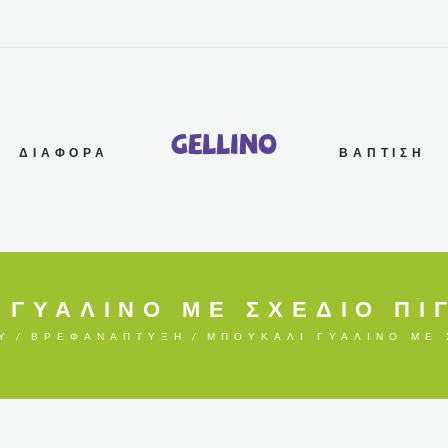
G
e
l
l
i
n
o
ΔΙΆΦΟΡΑ
ΒΆΠΤΙΣΗ
ΓΥΆΛΙΝΟ ΜΕ ΣΧΈΔΙΟ ΠΙΓ
Ύ
ΒΡΕΦΑΝΆΠΤΥΞΗ
ΜΠΟΥΚΆΛΙ ΓΥΆΛΙΝΟ ΜΕ Σ