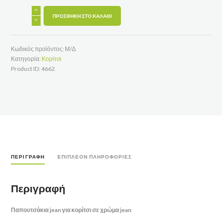
Παπουτσάκια
jean
ΠΡΟΣΘΉΚΗ ΣΤΟ ΚΑΛΆΘΙ
unisex
ποσότητα
Κωδικός προϊόντος:
Μ/Δ
Κατηγορία:
Κορίτσι
Product ID:
4662
ΠΕΡΙΓΡΑΦΉ
ΕΠΙΠΛΈΟΝ ΠΛΗΡΟΦΟΡΊΕΣ
Περιγραφή
Παπουτσάκια jean για κορίτσι σε χρώμα jean