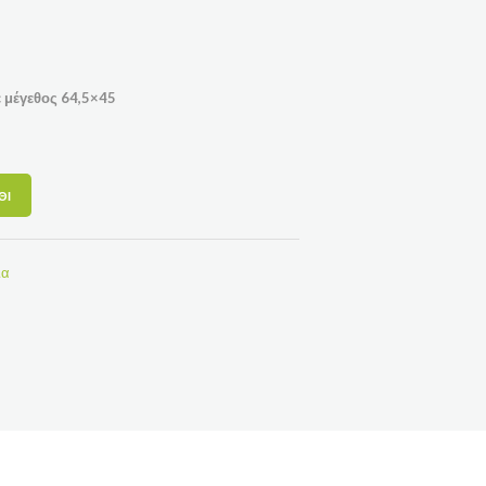
 μέγεθος 64,5×45
ΘΙ
ια