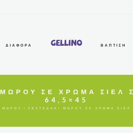
G
e
l
l
i
n
o
ΔΙΆΦΟΡΑ
ΒΆΠΤΙΣΗ
 ΜΩΡΟΎ ΣΕ ΧΡΏΜΑ ΣΙΈΛ 
64,5×45
 ΜΩΡΟΎ
ΣΕΛΤΕΔΆΚΙ ΜΩΡΟΎ ΣΕ ΧΡΏΜΑ ΣΙΈΛ 