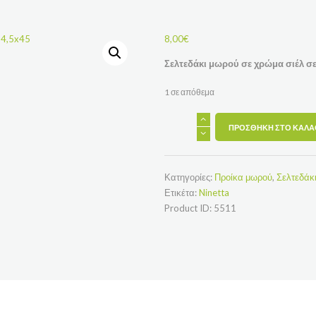
8,00
€
Σελτεδάκι μωρού σε χρώμα σιέλ σε
1 σε απόθεμα
Σελτεδάκι
ΠΡΟΣΘΉΚΗ ΣΤΟ ΚΑΛΆ
μωρού
σε
χρώμα
σιέλ
σε
Κατηγορίες:
Προίκα μωρού
,
Σελτεδάκ
μέγεθος
Ετικέτα:
Ninetta
64,5x45
ποσότητα
Product ID:
5511