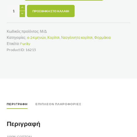
ΦΟΡΜΑΚΙ
DAD&MOM
ΠΡΟΣΘΉΚΗ ΣΤΟ ΚΑΛΆΘΙ
ποσότητα
Κωδικός προϊόντος:
Μ/Δ
Κατηγορίες:
6-24 μηνών
,
Κορίτσι
,
Νεογέννητο κορίτσι
,
Φορμάκια
Ετικέτα:
Funky
Product ID:
16215
ΠΕΡΙΓΡΑΦΉ
ΕΠΙΠΛΈΟΝ ΠΛΗΡΟΦΟΡΊΕΣ
Περιγραφή
100% COTTON