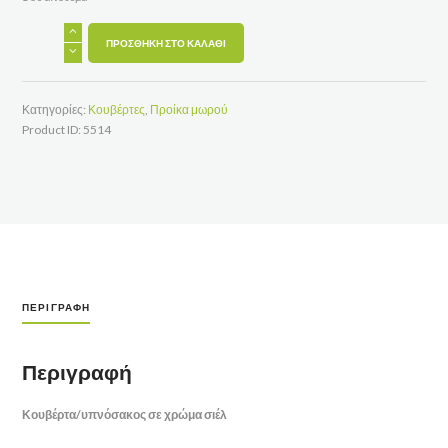
Κουβέρτα/
υπνόσακος
ΠΡΟΣΘΉΚΗ ΣΤΟ ΚΑΛΆΘΙ
σε
χρώμα
σιέλ
ποσότητα
Κατηγορίες:
Κουβέρτες
,
Προίκα μωρού
Product ID:
5514
ΠΕΡΙΓΡΑΦΉ
Περιγραφή
Κουβέρτα/υπνόσακος σε χρώμα σιέλ