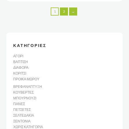
1
2
→
ΚΑΤΗΓΟΡΊΕΣ
ΑΓΌΡΙ
ΒΆΠΤΙΣΗ
ΔΙΆΦΟΡΑ
ΚΟΡΊΤΣΙ
ΠΡΟΊΚΑ ΜΩΡΟΎ
ΒΡΕΦΑΝΆΠΤΥΞΗ
ΚΟΥΒΈΡΤΕΣ
ΜΠΟΥΡΝΟΎΖΙ
ΠΆΝΕΣ
ΠΕΤΣΈΤΕΣ
ΣΕΛΤΕΔΆΚΙΑ
ΣΕΝΤΌΝΙΑ
ΧΩΡΊΣ ΚΑΤΗΓΟΡΊΑ