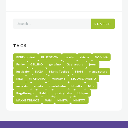
SEARCH
TAGS
BEBE comfort
BLUE SEVEN
carello
chicco
DOMINA
Funky
GELLINO
gerafino
Guy laroche
joom
just baby
KAZA
Makis Tselios
MAM
mama natura
MELI
MI CHIAMO
michiamo
MODA BAMBINO
neokato
nineta
ninete bebe
Ninetta
NUK
Peg-Perego
Pehlidi
pretty baby
Unique
ΜΑΚΗΣ ΤΣΕΛΙΟΣ
ΜΑΜ
ΝΙΝΕΤΑ
ΝΙΝΕΤΤΑ