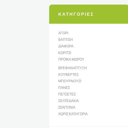
ΚΑΤΗΓΟΡΊΕΣ
ΑΓΌΡΙ
ΒΆΠΤΙΣΗ
ΔΙΆΦΟΡΑ
ΚΟΡΊΤΣΙ
ΠΡΟΊΚΑ ΜΩΡΟΎ
ΒΡΕΦΑΝΆΠΤΥΞΗ
ΚΟΥΒΈΡΤΕΣ
ΜΠΟΥΡΝΟΎΖΙ
ΠΆΝΕΣ
ΠΕΤΣΈΤΕΣ
ΣΕΛΤΕΔΆΚΙΑ
ΣΕΝΤΌΝΙΑ
ΧΩΡΊΣ ΚΑΤΗΓΟΡΊΑ