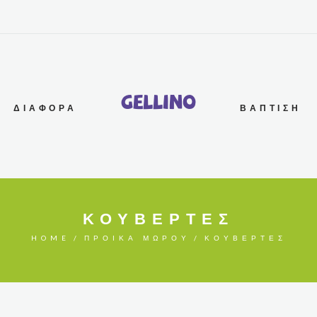
G
e
l
l
i
n
o
ΔΙΆΦΟΡΑ
ΒΆΠΤΙΣΗ
ΚΟΥΒΈΡΤΕΣ
HOME
ΠΡΟΊΚΑ ΜΩΡΟΎ
ΚΟΥΒΈΡΤΕΣ