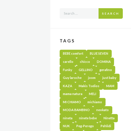
SEARCH
TAGS
BEBE comfort
BLUE SEVEN
carello
chicco
DOMINA
Funky
GELLINO
gerafino
Guy laroche
joom
just baby
KAZA
Makis Tselios
MAM
mama natura
MELI
MI CHIAMO
michiamo
MODA BAMBINO
neokato
nineta
ninete bebe
Ninetta
NUK
Peg-Perego
Pehlidi