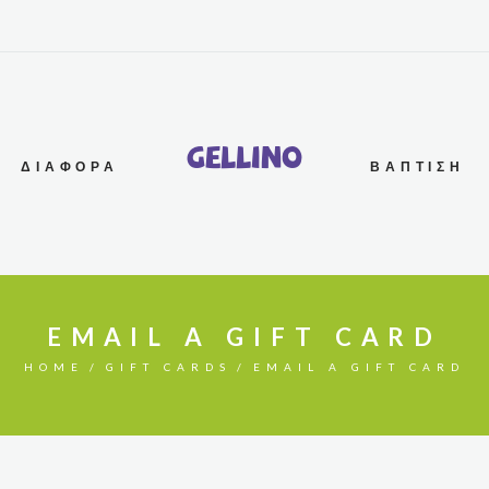
G
e
l
l
i
n
o
ΔΙΆΦΟΡΑ
ΒΆΠΤΙΣΗ
EMAIL A GIFT CARD
HOME
GIFT CARDS
EMAIL A GIFT CARD