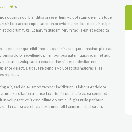
0
0
imos ducimus qui blanditiis praesentium voluptatum deleniti atque
i sint occaecati cupiditate non provident, similique sunt in culpa
rum et dolorum fuga. Et harum quidem rerum facilis est et expedita
endi optio cumque nihil impedit quo minus id quod maxime placeat
t, omnis dolor repellendus. Temporibus autem quibusdam et aut
eveniet ut et voluptates repudiandae sint et molestiae non
piente delectus, ut aut reiciendis voluptatibus maiores alias
s repellat.
ing elit, sed do eiusmod tempor incididunt ut labore et dolore
strud exercitation ullamco laboris nisi ut aliquip ex ea commodo
 in voluptate velit esse cillum dolore eu fugiat nulla pariatur.
sunt in culpa qui officia deserunt mollit anim id est laborum.