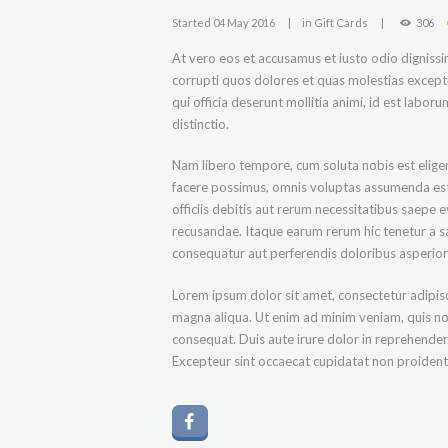
Started
04 May 2016
in
Gift Cards
306
At vero eos et accusamus et iusto odio digniss
corrupti quos dolores et quas molestias exceptur
qui officia deserunt mollitia animi, id est labo
distinctio.
Nam libero tempore, cum soluta nobis est elig
facere possimus, omnis voluptas assumenda es
officiis debitis aut rerum necessitatibus saepe 
recusandae. Itaque earum rerum hic tenetur a sa
consequatur aut perferendis doloribus asperiore
Lorem ipsum dolor sit amet, consectetur adipisc
magna aliqua. Ut enim ad minim veniam, quis no
consequat. Duis aute irure dolor in reprehenderit
Excepteur sint occaecat cupidatat non proident, 