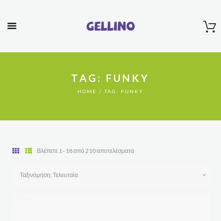
Gellino
TAG: FUNKY
HOME
TAG: FUNKY
Sorted
Βλέπετε 1–18 από 210 αποτελέσματα
by
latest