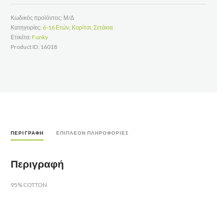
ΣΟΡΤΣ
JEAN
ΣΟΡΤΣ
Κωδικός προϊόντος:
Μ/Δ
ποσότητα
Κατηγορίες:
6-16 Ετών
,
Κορίτσι
,
Σετάκια
Ετικέτα:
Funky
Product ID:
16018
ΠΕΡΙΓΡΑΦΉ
ΕΠΙΠΛΈΟΝ ΠΛΗΡΟΦΟΡΊΕΣ
Περιγραφή
95% COTTON