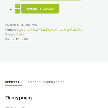
ΦΟΡΜΑΚΙ
ΜΕ
ΠΡΟΣΘΉΚΗ ΣΤΟ ΚΑΛΆΘΙ
ΠΟΝΤΙΚΑΚΙ
ποσότητα
Κωδικός προϊόντος:
Μ/Δ
Κατηγορίες:
6-24 μηνών
,
Αγόρι
,
Νεογέννητο αγόρι
,
Φορμάκια
Ετικέτα:
Funky
Product ID:
14282
ΠΕΡΙΓΡΑΦΉ
ΕΠΙΠΛΈΟΝ ΠΛΗΡΟΦΟΡΊΕΣ
Περιγραφή
100% COTTON