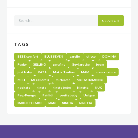
SEARCH
TAGS
BEBE comfort
BLUE SEVEN
carello
chicco
DOMINA
Funky
GELLINO
gerafino
Guy laroche
joom
just baby
KAZA
Makis Tselios
MAM
mama natura
MELI
MI CHIAMO
michiamo
MODA BAMBINO
neokato
nineta
ninete bebe
Ninetta
NUK
Peg-Perego
Pehlidi
pretty baby
Unique
ΜΑΚΗΣ ΤΣΕΛΙΟΣ
ΜΑΜ
ΝΙΝΕΤΑ
ΝΙΝΕΤΤΑ