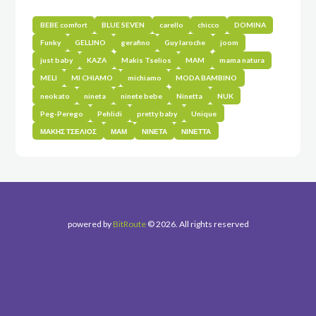
BEBE comfort
BLUE SEVEN
carello
chicco
DOMINA
Funky
GELLINO
gerafino
Guy laroche
joom
just baby
KAZA
Makis Tselios
MAM
mama natura
MELI
MI CHIAMO
michiamo
MODA BAMBINO
neokato
nineta
ninete bebe
Ninetta
NUK
Peg-Perego
Pehlidi
pretty baby
Unique
ΜΑΚΗΣ ΤΣΕΛΙΟΣ
ΜΑΜ
ΝΙΝΕΤΑ
ΝΙΝΕΤΤΑ
powered by
BitRoute
© 2026. All rights reserved