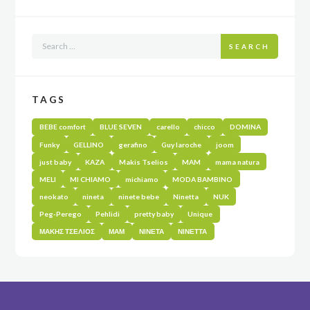
SEARCH
TAGS
BEBE comfort
BLUE SEVEN
carello
chicco
DOMINA
Funky
GELLINO
gerafino
Guy laroche
joom
just baby
KAZA
Makis Tselios
MAM
mama natura
MELI
MI CHIAMO
michiamo
MODA BAMBINO
neokato
nineta
ninete bebe
Ninetta
NUK
Peg-Perego
Pehlidi
pretty baby
Unique
ΜΑΚΗΣ ΤΣΕΛΙΟΣ
ΜΑΜ
ΝΙΝΕΤΑ
ΝΙΝΕΤΤΑ