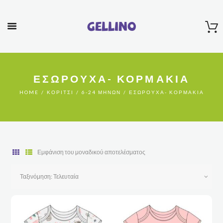
Gellino
ΕΣΏΡΟΥΧΑ- ΚΟΡΜΆΚΙΑ
HOME
ΚΟΡΊΤΣΙ
6-24 ΜΗΝΏΝ
ΕΣΏΡΟΥΧΑ- ΚΟΡΜΆΚΙΑ
Εμφάνιση του μοναδικού αποτελέσματος